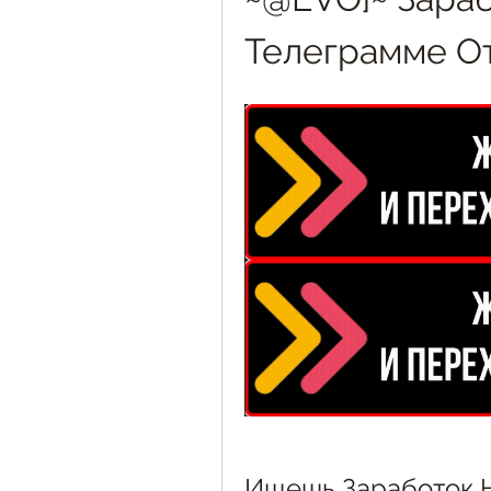
Телеграмме От
Ищешь Заработок Н