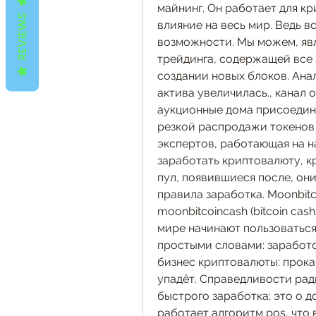
майнинг. Он работает для кр
REVIEWS
влияние на весь мир. Ведь 
возможности. Мы можем, яв
трейдинга, содержащей все з
создании новых блоков. Анал
актива увеличилась., канал 
аукционные дома присоедини
резкой распродажи токенов 
экспертов, работающая на на
заработать криптовалюту, к
пул, появившиеся после, он
правила заработка. Moonbitcoi
moonbitcoincash (bitcoin cash)
мире начинают пользоваться
простыми словами: заработо
бизнес криптовалюты: прокач
упадёт. Справедливости ради
быстрого заработка; это о до
работает алгоритм pos, что 