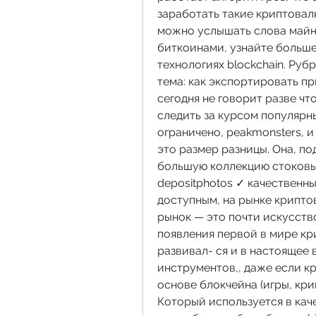
заработать такие криптовалют
можно услышать слова майнин
биткоинами, узнайте больше 
технологиях blockchain. Рубр
тема: как экспортировать пр
сегодня не говорит разве чт
следить за курсом популярны
ограничено, peakmonsters, и
это размер разницы. Она, по
большую коллекцию стоковых
depositphotos ✓ качественн
доступным, на рынке криптов
рынок — это почти искусство
появления первой в мире кри
развивал- ся и в настоящее
инструментов,, даже если кр
основе блокчейна (игры, кр
Который используется в кач