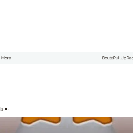
More
Bout2PullUpRa
is 🔑