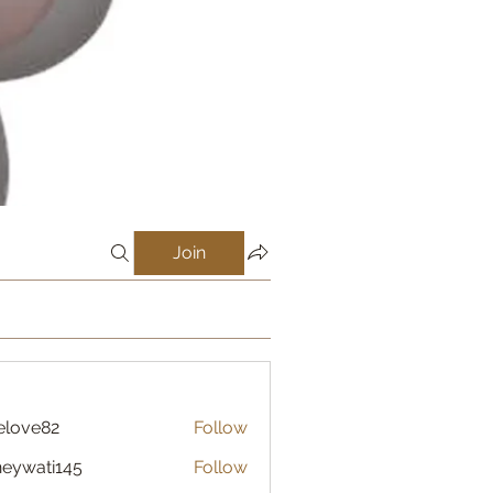
Join
elove82
Follow
eywati145
Follow