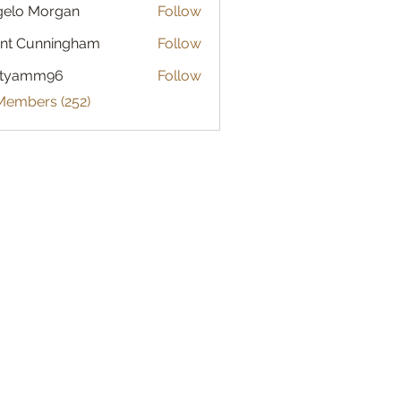
gelo Morgan
Follow
 Morgan
nt Cunningham
Follow
atyamm96
Follow
mm96
 Members (252)