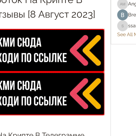
An
Angelo
зывы [8 Август 2023]
Bre
ss
ssatya
See All
а Крипте В Телеграмме 