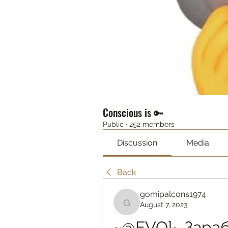
Conscious is 🔑
Public
·
252 members
Discussion
Media
Back
gomipalcons1974
August 7, 2023
gomipalcons1974
~@EVO]~ Зараб