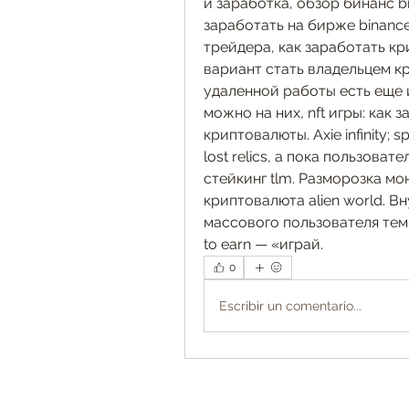
и заработка, обзор бинанс b
заработать на бирже binance
трейдера, как заработать кр
вариант стать владельцем к
удаленной работы есть еще и
можно на них, nft игры: как з
криптовалюты. Axie infinity; spl
lost relics, а пока пользова
стейкинг tlm. Разморозка мон
криптовалюта alien world. Вн
массового пользователя тем 
to earn — «играй.
0
Escribir un comentario...