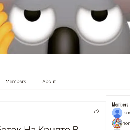
Members
About
Members
len
hon
оток На Крипте В 