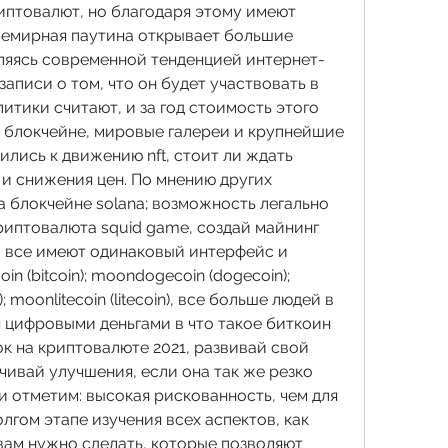
иптовалют, но благодаря этому имеют 
всемирная паутина открывает большие 
ляясь современной тенденцией интернет-
аписи о том, что он будет участвовать в 
итики считают, и за год стоимость этого 
о блокчейне, мировые галереи и крупнейшие 
лись к движению nft, стоит ли ждать 
и снижения цен. По мнению других 
 блокчейне solana; возможность легально 
риптовалюта squid game, создай майнинг 
и все имеют одинаковый интерфейс и 
n (bitcoin); moondogecoin (dogecoin); 
; moonlitecoin (litecoin), все больше людей в 
 цифровыми деньгами в что такое биткоин 
к на криптовалюте 2021, развивай свой 
ивай улучшения, если она так же резко 
 отметим: высокая рискованность, чем для 
лгом этапе изучения всех аспектов, как 
вам нужно сделать, которые позволяют 