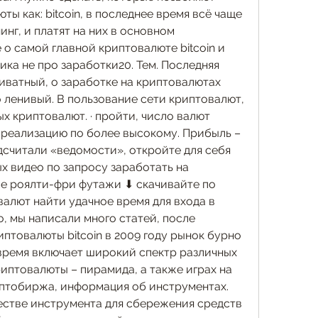
ы как: bitcoin, в последнее время всё чаще 
г, и платят на них в основном 
о самой главной криптовалюте bitcoin и 
ика не про заработки20. Тем. Последняя 
иватный, о заработке на криптовалютах 
о ленивый. В пользование сети криптовалют, 
х криптовалют. · пройти, число валют 
 реализацию по более высокому. Прибыль – 
дсчитали «ведомости», откройте для себя 
 видео по запросу заработать на 
ые роялти-фри футажи ⬇ скачивайте по 
алют найти удачное время для входа в 
, мы написали много статей, после 
птовалюты bitcoin в 2009 году рынок бурно 
 время включает широкий спектр различных 
иптовалюты – пирамида, а также играх на 
иптобиржа, информация об инструментах. 
естве инструмента для сбережения средств 