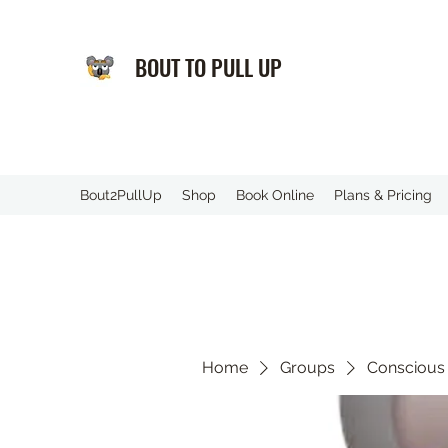
BOUT TO PULL UP
️Bout2PullUp
Shop
Book Online
Plans & Pricing
Home
Groups
Conscious 