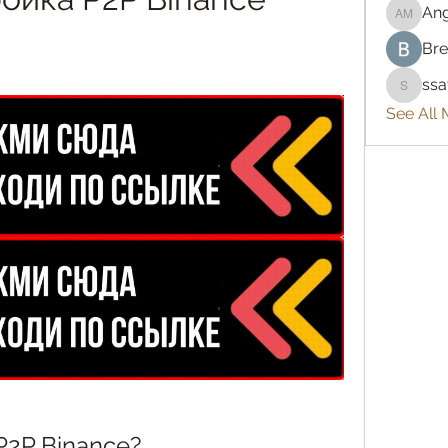
An
Angelo
Bre
ss
ssatya
See All
2P Binance?