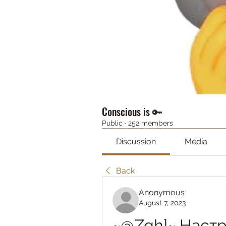
Conscious is 🔑
Public
·
252 members
Discussion
Media
Back
Anonymous
August 7, 2023
~@Zqh]~ Настр