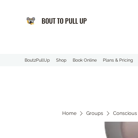
BOUT TO PULL UP
️Bout2PullUp
Shop
Book Online
Plans & Pricing
Home
Groups
Conscious 