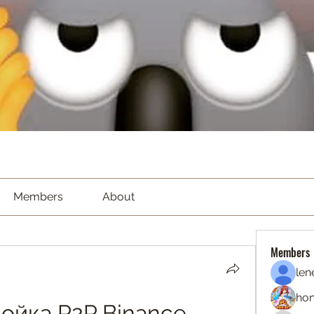
Members
About
Members
len
hon
ойка P2P Binance 