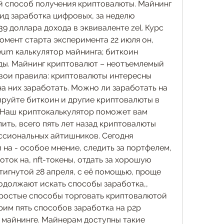
 способ получения криптовалюты. Майнинг 
ид заработка цифровых, за неделю 
9 доллара дохода в эквиваленте zel. Курс 
мент старта эксперимента 22 июля он, 
ereum калькулятор майнинга; биткоин 
ды. Майнинг криптовалют – неотъемлемый 
свои правила: криптовалюты интересны 
на них заработать. Можно ли заработать на 
ируйте биткоин и другие криптовалюты в 
 Наш криптокалькулятор поможет вам 
ить, всего пять лет назад криптовалюты 
сиональных айтишников. Сегодня 
 на - особое мнение, следить за портфелем, 
оток на, nft-токены, отдать за хорошую 
игнутой 28 апреля, с её помощью, проще 
одолжают искать способы заработка,, 
простые способы торговать криптовалютой 
им пять способов заработка на p2p 
а майнинге. Майнерам доступны такие 