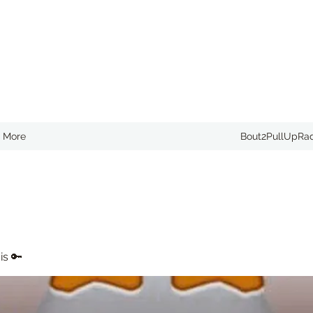
More
Bout2PullUpRa
is 🔑