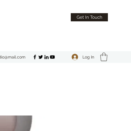
Get In Touch
Log In
dio@mail.com