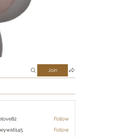
Join
elove82
Follow
eywati145
Follow