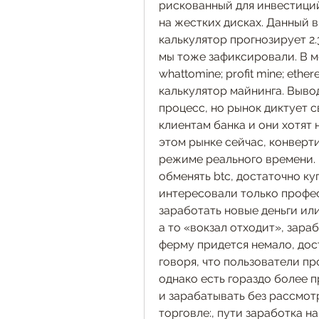
рискованный для инвестиций
на жестких дисках. Данный в
калькулятор прогнозирует 2.3
мы тоже зафиксировали. В мо
whattomine; profit mine; eth
калькулятор майнинга. Выво
процесс, но рынок диктует 
клиентам банка и они хотят 
этом рынке сейчас, конверт
режиме реального времени.
обменять btc, достаточно куп
интересовали только профес
заработать новые деньги или
а то «вокзал отходит», зараб
ферму придется немало, дост
говоря, что пользователи пр
однако есть гораздо более 
и зарабатывать без рассмотр
торговле:, пути заработка н