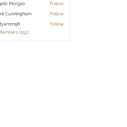
gelo Morgan
Follow
 Morgan
nt Cunningham
Follow
atyamm96
Follow
mm96
 Members (252)