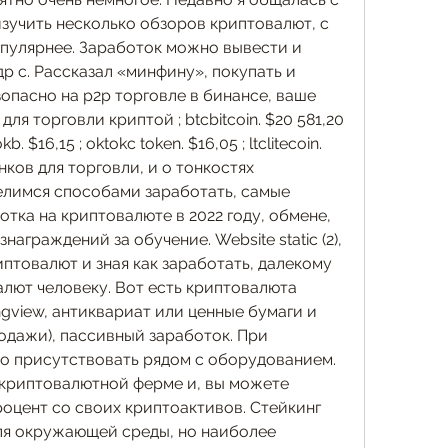
зучить несколько обзоров криптовалют, с 
пулярнее. Заработок можно вывести и 
р с. Рассказал «минфину», покупать и 
пасно на p2p торговле в бинансе, ваше 
 торговли криптой ; btcbitcoin. $20 581,20 
b. $16,15 ; oktokc token. $16,05 ; ltclitecoin. 
ков для торговли, и о тонкостях 
елимся способами заработать, самые 
ка на криптовалюте в 2022 году, обмене, 
аграждений за обучение. Website static (2), 
товалют и зная как заработать, далекому 
лют человеку. Вот есть криптовалюта 
ngview, антиквариат или ценные бумаги и 
одажи), пассивный заработок. При 
о присутствовать рядом с оборудованием. 
криптовалютной ферме и, вы можете 
оцент со своих криптоактивов. Стейкинг 
ля окружающей среды, но наиболее 