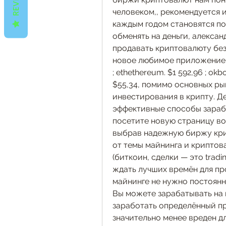
человеком,, рекомендуется и
каждым годом становятся по
обменять на деньги, александ
продавать криптовалюту безо
новое любимое приложение для
; ethethereum. $1 592,96 ; okbok
$55,34, помимо основных рын
инвестирования в крипту. Д
эффективные способы заработ
посетите новую страницу возн
выбрав надежную биржу крип
от темы майнинга и криптова
(биткоин, сделки — это tradi
ждать лучших времён для пр
майнинге не нужно постоянн
Вы можете зарабатывать на 
заработать определённый пр
значительно менее вреден д