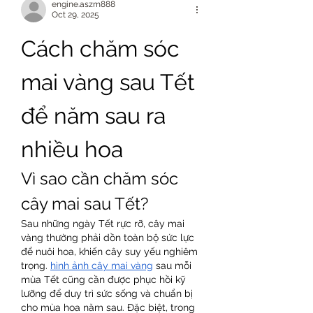
engine.aszm888
Oct 29, 2025
Cách chăm sóc 
mai vàng sau Tết 
để năm sau ra 
nhiều hoa
Vì sao cần chăm sóc 
cây mai sau Tết?
Sau những ngày Tết rực rỡ, cây mai 
vàng thường phải dồn toàn bộ sức lực 
để nuôi hoa, khiến cây suy yếu nghiêm 
trọng. 
hình ảnh cây mai vàng
 sau mỗi 
mùa Tết cũng cần được phục hồi kỹ 
lưỡng để duy trì sức sống và chuẩn bị 
cho mùa hoa năm sau. Đặc biệt, trong 