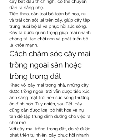
cây bắt đầu thích nghi, có thể chuyển 
dần ra nắng nhẹ.
Tiếp theo, cần loại bỏ toàn bộ hoa, nụ 
và trái còn sót lại trên cây, giúp cây tập 
trung nuôi bộ lá và phục hồi sức sống. 
Đây là bước quan trọng giúp mai nhanh 
chóng tái tạo chồi non và phát triển bộ 
lá khỏe mạnh.
Cách chăm sóc cây mai 
trồng ngoài sân hoặc 
trồng trong đất
Khác với cây mai trong nhà, những cây 
được trồng ngoài trời vẫn được tiếp xúc 
ánh sáng mặt trời nên sức sống thường 
ổn định hơn. Tuy nhiên, sau Tết, cây 
cũng cần được loại bỏ hết hoa và nụ 
tàn để tập trung dinh dưỡng cho việc ra 
chồi mới.
Với cây mai trồng trong đất, do rễ được 
phát triển tự nhiên, cây phục hồi nhanh 