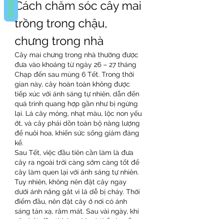
REVIEWS
Cách chăm sóc cây mai 
trồng trong chậu, 
chưng trong nhà
Cây mai chưng trong nhà thường được 
đưa vào khoảng từ ngày 26 – 27 tháng 
Chạp đến sau mùng 6 Tết. Trong thời 
gian này, cây hoàn toàn không được 
tiếp xúc với ánh sáng tự nhiên, dẫn đến 
quá trình quang hợp gần như bị ngừng 
lại. Lá cây mỏng, nhạt màu, lộc non yếu 
ớt, và cây phải dồn toàn bộ năng lượng 
để nuôi hoa, khiến sức sống giảm đáng 
kể.
Sau Tết, việc đầu tiên cần làm là đưa 
cây ra ngoài trời càng sớm càng tốt để 
cây làm quen lại với ánh sáng tự nhiên. 
Tuy nhiên, không nên đặt cây ngay 
dưới ánh nắng gắt vì lá dễ bị cháy. Thời 
điểm đầu, nên đặt cây ở nơi có ánh 
sáng tán xạ, râm mát. Sau vài ngày, khi 