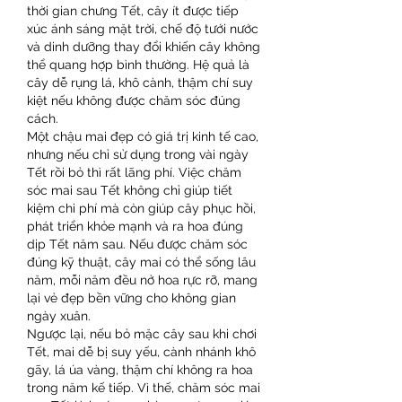
thời gian chưng Tết, cây ít được tiếp 
xúc ánh sáng mặt trời, chế độ tưới nước 
và dinh dưỡng thay đổi khiến cây không 
thể quang hợp bình thường. Hệ quả là 
cây dễ rụng lá, khô cành, thậm chí suy 
kiệt nếu không được chăm sóc đúng 
cách.
Một chậu mai đẹp có giá trị kinh tế cao, 
nhưng nếu chỉ sử dụng trong vài ngày 
Tết rồi bỏ thì rất lãng phí. Việc chăm 
sóc mai sau Tết không chỉ giúp tiết 
kiệm chi phí mà còn giúp cây phục hồi, 
phát triển khỏe mạnh và ra hoa đúng 
dịp Tết năm sau. Nếu được chăm sóc 
đúng kỹ thuật, cây mai có thể sống lâu 
năm, mỗi năm đều nở hoa rực rỡ, mang 
lại vẻ đẹp bền vững cho không gian 
ngày xuân.
Ngược lại, nếu bỏ mặc cây sau khi chơi 
Tết, mai dễ bị suy yếu, cành nhánh khô 
gãy, lá úa vàng, thậm chí không ra hoa 
trong năm kế tiếp. Vì thế, chăm sóc mai 