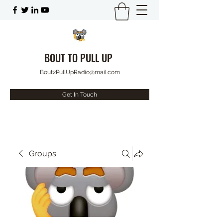
BOUT TO PULL UP
Bout2PullUpRadio@mail.com
Get In Touch
Groups