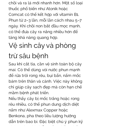
chồi và ra lá mới nhanh hơn. Một số loại 
thuốc phổ biến như Atonik hoặc 
Comcat có thể kết hợp với vitamin B1. 
Phun từ 2–3 lần, mỗi lần cách nhau 5–7 
ngày. Khi chồi non bắt đầu mọc mạnh, 
có thể đưa cây ra nắng nhiều hơn để 
tăng khả năng quang hợp.
Vệ sinh cây và phòng 
trừ sâu bệnh
Sau khi cắt tỉa, cần vệ sinh toàn bộ cây 
mai. Có thể dùng vòi nước phun mạnh 
để rửa trôi rong rêu, bụi bẩn, nấm mốc 
bám trên thân và cành. Việc này không 
chỉ giúp cây sạch đẹp mà còn hạn chế 
mầm bệnh phát triển.
Nếu thấy cây bị mốc trắng hoặc rong 
rêu nhiều, có thể phun dung dịch diệt 
nấm như Alexmax Copper hoặc 
Benkona, pha theo liều lượng hướng 
dẫn trên bao bì. Đặc biệt chú ý phun kỹ 
những vùng bị nhiễm nấm nhiều, nhất 