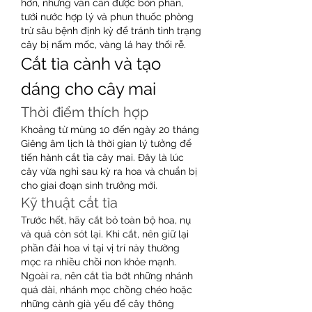
hơn, nhưng vẫn cần được bón phân, 
tưới nước hợp lý và phun thuốc phòng 
trừ sâu bệnh định kỳ để tránh tình trạng 
cây bị nấm mốc, vàng lá hay thối rễ.
Cắt tỉa cành và tạo 
dáng cho cây mai
Thời điểm thích hợp
Khoảng từ mùng 10 đến ngày 20 tháng 
Giêng âm lịch là thời gian lý tưởng để 
tiến hành cắt tỉa cây mai. Đây là lúc 
cây vừa nghỉ sau kỳ ra hoa và chuẩn bị 
cho giai đoạn sinh trưởng mới.
Kỹ thuật cắt tỉa
Trước hết, hãy cắt bỏ toàn bộ hoa, nụ 
và quả còn sót lại. Khi cắt, nên giữ lại 
phần đài hoa vì tại vị trí này thường 
mọc ra nhiều chồi non khỏe mạnh. 
Ngoài ra, nên cắt tỉa bớt những nhánh 
quá dài, nhánh mọc chồng chéo hoặc 
những cành già yếu để cây thông 