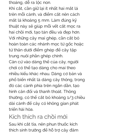
thoáng, dễ ra lộc non.
Khi cắt, cần giữ lại ít nhất hai mắt lá 
trên mỗi cành, và điểm cắt nên cách 
mắt lá khoảng 5 mm. Làm đúng kỹ 
thuật này sẽ giúp mỗi vết cắt mọc ra 
hai chồi mới, tạo tán đều và đẹp hơn. 
Với những cây mai ghép, cần cắt bỏ 
hoàn toàn các nhánh mọc từ gốc hoặc 
từ thân dưới điểm ghép để cây tập 
trung nuôi phần ghép chính.
Căn cứ vào dáng thế của cây, người 
chơi có thể tạo dáng cho mai theo 
nhiều kiểu khác nhau. Dáng cơ bản và 
phổ biến nhất là dáng cây thông, trong 
đó các cành phía trên ngắn dần, tạo 
hình cân đối và thanh thoát. Thông 
thường, có thể cắt bỏ khoảng 1/3 chiều 
dài cành để cây có không gian phát 
triển hài hòa.
Kích thích ra chồi mới
Sau khi cắt tỉa, nên phun thuốc kích 
thích sinh trưởng để hỗ trợ cây đâm 