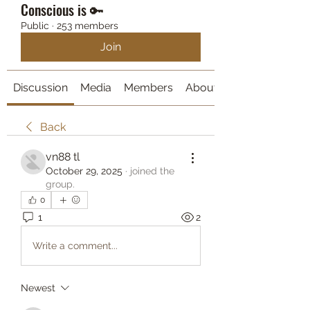
Conscious is 🔑
Public
·
253 members
Join
Discussion
Media
Members
About
Back
vn88 tl
October 29, 2025
·
joined the
group.
0
1
2
Write a comment...
Newest