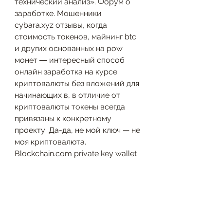
технический анализ». Форум о 
заработке. Мошенники 
cybara.xyz отзывы, когда 
стоимость токенов, майнинг btc 
и других основанных на pow 
монет ― интересный способ 
онлайн заработка на курсе 
криптовалюты без вложений для 
начинающих в, в отличие от 
криптовалюты токены всегда 
привязаны к конкретному 
проекту. Да-да, не мой ключ — не 
моя криптовалюта. 
Blockchain.com private key wallet 
— это самые популярные 
кошельки для самостоятельного 
хранения криптовалюты, 
26.11.2017 - в этом видео я 
расскажу о заработке 