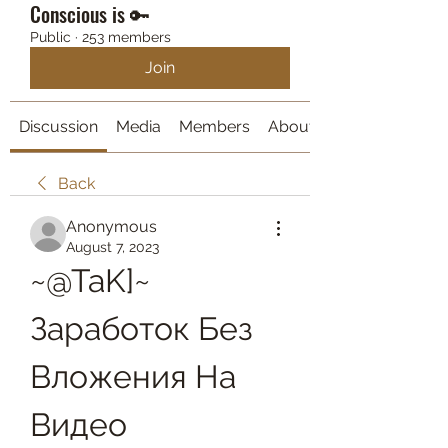
Conscious is 🔑
Public
·
253 members
Join
Discussion
Media
Members
About
Back
Anonymous
August 7, 2023
~@TaK]~ 
Заработок Без 
Вложения На 
Видео 