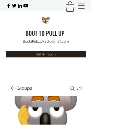
BOUT TO PULL UP
Bout2PullUpRadio@mail.com
Get In Touch
Groups