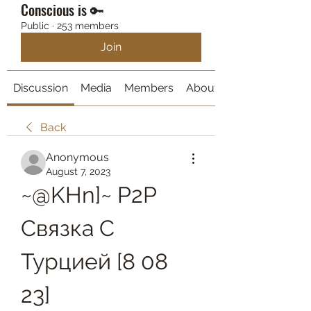
Conscious is 🔑
Public
·
253 members
Join
Discussion
Media
Members
About
Back
Anonymous
August 7, 2023
~@KHn]~ P2P 
Связка С 
Турцией [8 08 
23]