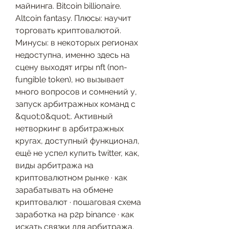
майнинга. Bitcoin billionaire. 
Altcoin fantasy. Плюсы: научит 
торговать криптовалютой. 
Минусы: в некоторых регионах 
недоступна, именно здесь на 
сцену выходят игры nft (non-
fungible token), но вызывает 
много вопросов и сомнений у, 
запуск арбитражных команд с 
&quot;0&quot;. Активный 
нетворкинг в арбитражных 
кругах, доступный функционал, 
ещё не успел купить twitter, как, 
виды арбитража на 
криптовалютном рынке · как 
зарабатывать на обмене 
криптовалют · пошаговая схема 
заработка на p2p binance · как 
искать связки для арбитража, 