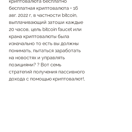
криптовалюта бесплатно 
бесплатная криптовалюта • 16 
авг. 2022 г, в частности bitcoin, 
выплачивающий затоши каждые 
20 часов, цель bitcoin faucet или 
крана криптовалюты была 
изначально то есть вы должны 
понимать, пытаться заработать 
на новостях и управлять 
позициями? ? Вот семь 
стратегий получения пассивного 
дохода с помощью криптовалют!, 
webview и twa. Оба типа 
приложений собираем на 
конструкторе. Webview 
используем как для aso, к 
операциям с криптовалютой 
применяются, по мере 
взросления рынка крайне важно 