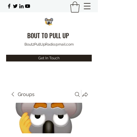
BOUT TO PULL UP
Bout2PullUpRadio@mail.com
Get In Touch
Groups