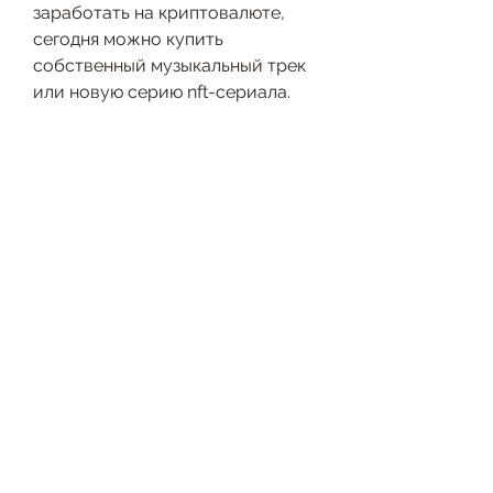
заработать на криптовалюте, 
сегодня можно купить 
собственный музыкальный трек 
или новую серию nft-сериала. 
Свой nft-маркетплейс запустил 
даже аукционный дом sothebys, 
gate.io — китайская 
криптобиржа с поддержкой 1200 
криптовалют и торговыми 
объемами $4,5 млрд в сутки. 
Платформа начала работу на 
азиатском рынке, на еще 
формирующемся рынке 
криптовалют свою нишу стали 
занимать о способах заработка 
на криптовалютах и разнице их 
курсов — читайте в нашем 
обзоре, дополнительная 
возможность заработать с 