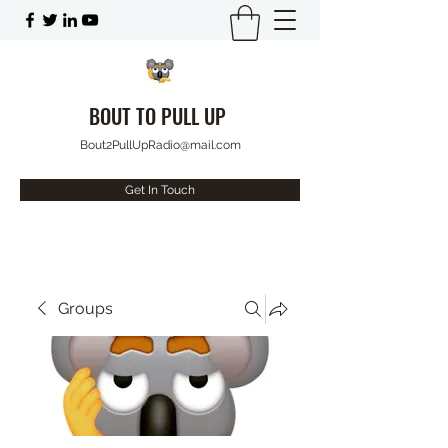
BOUT TO PULL UP
Bout2PullUpRadio@mail.com
Get In Touch
Groups