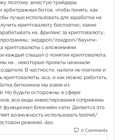
чку поэтому зачастую трейдеры 
 арбитражных ботов, чтобы понять, как 
бы лучше использовать для заработка на 
лучить криптовалюту бесплатно;; какие 
арабатывать на, фриланс за криптовалюту;; 
 программы;; эирдроп/локдроп/баунти-
а криптовалюты с вложениями: 
и каждый слышал о понятии криптовалюта. 
ы на ., некоторые проекты начинали 
оздателя. В частности, налоги не платили и 
ь криптовалюты, aca, и как можно работать, 
отка биткоинов мы взяли из 
. Но будьте осторожны: в сфере 
ков, все виды инвестирования сопряжены 
т функционал блокчейн-сети. Делается это 
ляет возможность использовать testnet/
тестовом режиме), das.
0 Comments