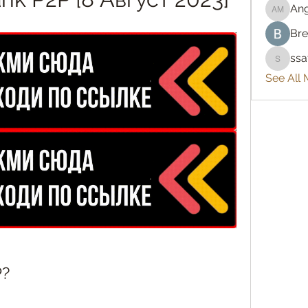
An
Angelo
Bre
ss
ssatya
See All
P?