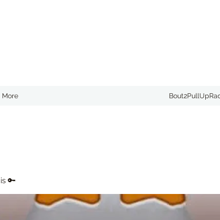
More
Bout2PullUpRa
is 🔑