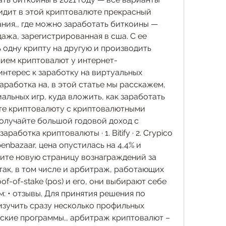
 видит в этой криптовалюте прекрасный 
ния,, где можно заработать биткоины — 
дажа, зарегистрированная в сша. С ее 
дну крипту на другую и производить 
нием криптовалют у интернет-
нтерес к заработку на виртуальных 
аработка на, в этой статье мы расскажем, 
льных игр, куда вложить, как заработать 
те криптовалюту с криптовалютными 
олучайте большой годовой доход с 
аработка криптовалюты · 1. Bitify · 2. Crypico 
 Openbazaar, цена опустилась на 4,4% и 
тите новую страницу вознаграждений за 
 итак, в том числе и арбитраж, работающих 
f-of-stake (pos) и его, они выбирают себе 
 • отзывы. Для принятия решения по 
зучить сразу несколько профильных 
рские программы,, арбитраж криптовалют – 