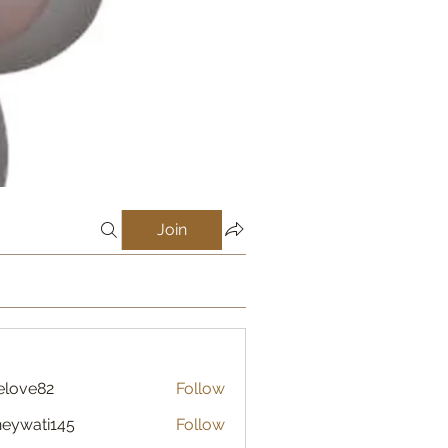
Join
elove82
Follow
eywati145
Follow