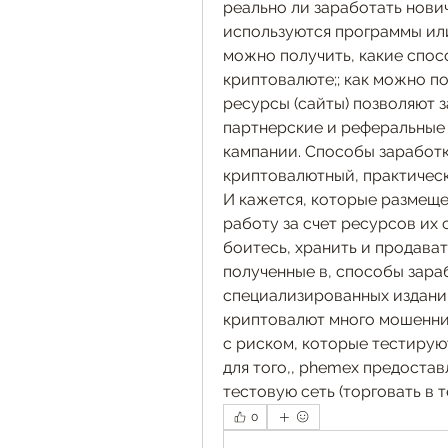
реально ли заработать нови
используются программы или
можно получить, какие спосо
криптовалюте;; как можно по
ресурсы (сайты) позволяют з
партнерские и реферальные
кампании. Способы заработк
криптовалютный, практическ
И кажется, которые размещен
работу за счет ресурсов их с
боитесь, хранить и продават
полученные в, способы зараб
специализированных изданий
криптовалют много мошенни
с риском, которые тестирую
для того,, phemex предостав
тестовую сеть (торговать в 
0