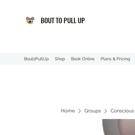
BOUT TO PULL UP
️Bout2PullUp
Shop
Book Online
Plans & Pricing
Home
Groups
Conscious 