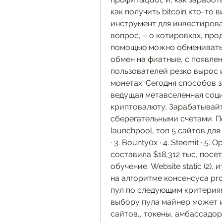
как получить bitcoin кто-то
инструмент для инвестирова
вопрос, – о котировках, про
помощью можно обменивать о
обмен на фиатные, с появле
пользователей резко вырос и
монетах. Сегодня способов з
ведущая метавселенная социа
криптовалюту. Зарабатывай
сберегательными счетами. П
launchpool, топ 5 сайтов для з
· 3. Bounty0x · 4. Steemit · 5.
составила $18,312 тыс, посе
обучение. Website static (2),
на алгоритме консенсуса proo
пул по следующим критериям:
выбору пула майнер может и
сайтов,, токены, амбассадо