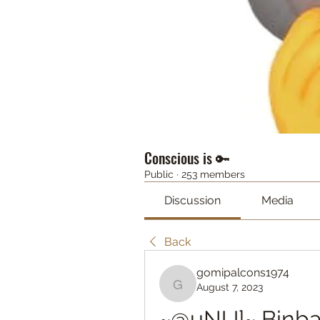
Conscious is 🔑
Public
·
253 members
Discussion
Media
Back
gomipalcons1974
August 7, 2023
gomipalcons1974
~@uNU]~ Binban