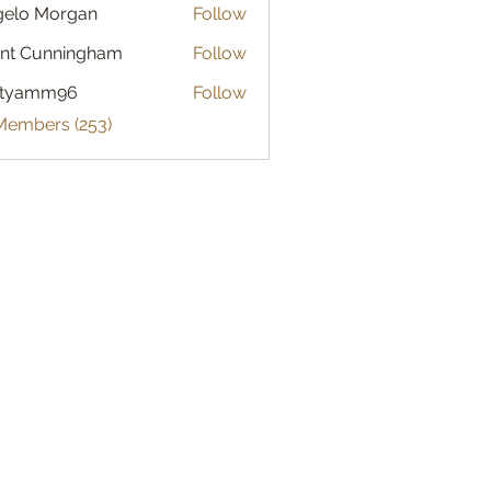
gelo Morgan
Follow
 Morgan
nt Cunningham
Follow
atyamm96
Follow
mm96
 Members (253)