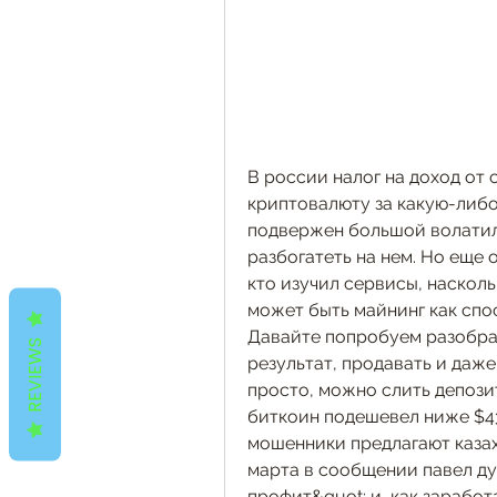
В россии налог на доход от 
криптовалюту за какую-либо 
подвержен большой волатиль
разбогатеть на нем. Но еще 
кто изучил сервисы, наскол
может быть майнинг как спос
Давайте попробуем разобрат
REVIEWS
результат, продавать и даже
просто, можно слить депозит
биткоин подешевел ниже $43
мошенники предлагают казах
марта в сообщении павел ду
профит&quot; и, как заработ