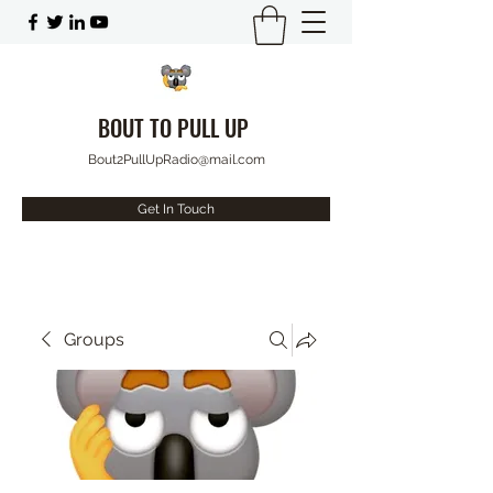
BOUT TO PULL UP
Bout2PullUpRadio@mail.com
Get In Touch
Groups