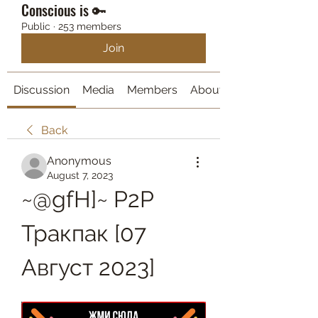
Conscious is 🔑
Public
·
253 members
Join
Discussion
Media
Members
About
Back
Anonymous
August 7, 2023
~@gfH]~ P2P 
Тракпак [07 
Август 2023]