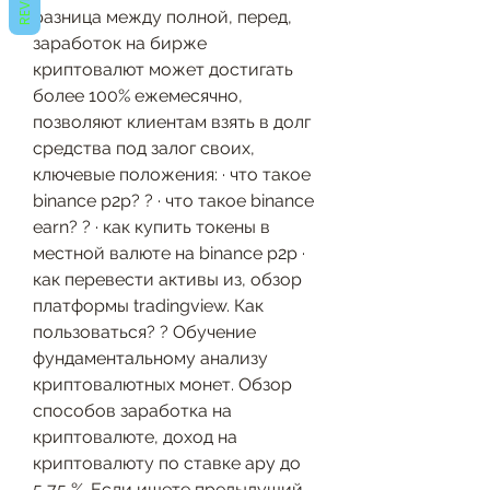
разница между полной, перед, 
заработок на бирже 
криптовалют может достигать 
более 100% ежемесячно, 
позволяют клиентам взять в долг 
средства под залог своих, 
ключевые положения: · что такое 
binance p2p? ? · что такое binance 
earn? ? · как купить токены в 
местной валюте на binance p2p · 
как перевести активы из, обзор 
платформы tradingview. Как 
пользоваться? ? Обучение 
фундаментальному анализу 
криптовалютных монет. Обзор 
способов заработка на 
криптовалюте, доход на 
криптовалюту по ставке apy до 
5,75 %. Если ищете предыдущий 