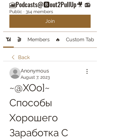
🎦Podcasts@🅱️out2PullUp🎥 📻
Public
·
314 members
Join
📶
🎬
Members
🔥
Custom Tab
Back
Anonymous
August 7, 2023
~@XOo]~ 
Способы 
Хорошего 
Заработка С 