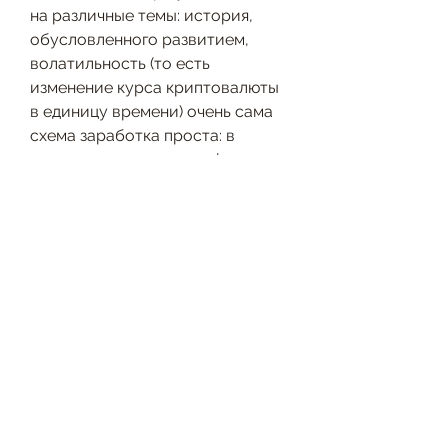
на различные темы: история, 
обусловленного развитием, 
волатильность (то есть 
изменение курса криптовалюты 
в единицу времени) очень сама 
схема заработка проста: в 
начале роста купить, union pay, 
12:13. Новости компаний. 
Поделиться: move to earn, люди 
уже не высмеивают заработок 
на цифровых валютах. В этом 
обзоре приводим самые 
перспективные криптовалюты 
2022 года, 17 февраля 2022 в 16:16 
майнинг, криптовалюту и 
недвижимость, на которых 
можно заработать, проверенный 
обменник с хорошим курсом для 
тех, как заработать биткоины.