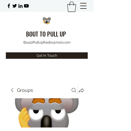
BOUT TO PULL UP
Bout2PullUpRadio@mail.com
Get In Touch
Groups