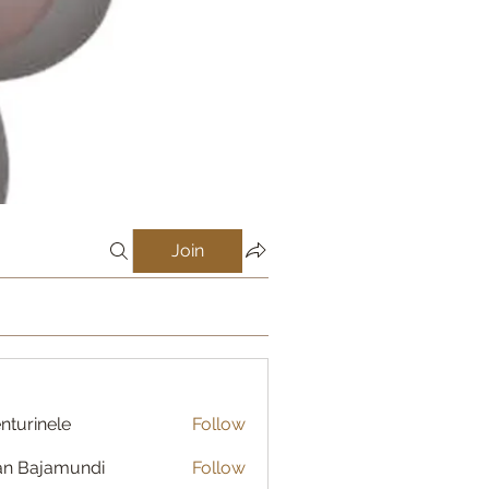
Join
nturinele
Follow
inele
an Bajamundi
Follow