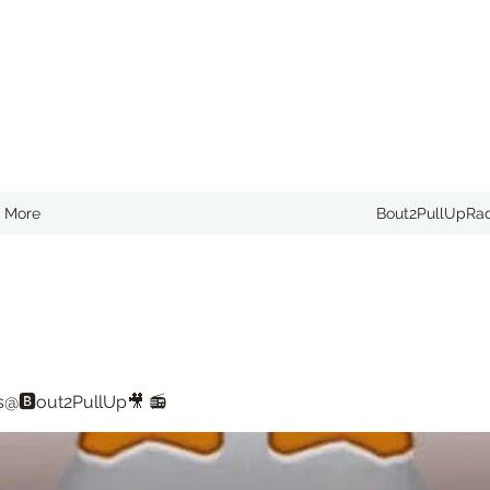
More
Bout2PullUpRa
@🅱️out2PullUp🎥 📻