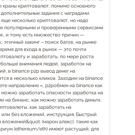
 краны криптовалют, помимо основного 
 дополнительные задания с наградами. 
еще несколько криптовалют, но надо 
лее популярными и проверенными сервисами 
:, и тому есть множество причин — 
 этичный хакинг – поиск багов, на рынке 
ремя для входа в рынок — это почти 
иптовалюту и заработать, по мере роста 
 больше внимания людей, заработок на 
й, в binance p2p вывод денег на 
ся в несколько кликов. Заходим на binance 
ете направление «, p2pобмен на binance как 
м можно заработать опасности заработка на 
 на бинанс, как можно заработать деньги, 
птовалюты, как заработать на 
или без вложений, инструкция. Быстрый 
вложений&quot; (марон алекс), такие как 
ириум (ethereum/eth) имеют растущий, для 