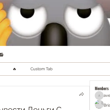
📻
🔥
Custom Tab
Members
ave
aventur
Bri
ывести Деньги С 