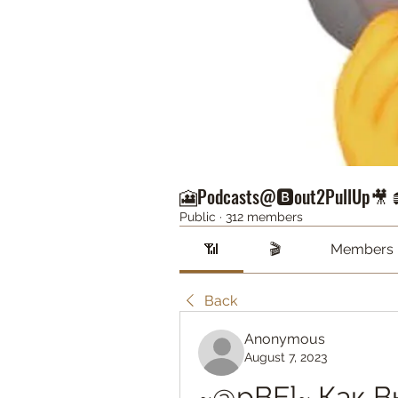
🎦Podcasts@🅱️out2PullUp🎥 
Public
·
312 members
📶
🎬
Members
Back
Anonymous
August 7, 2023
~@pBE]~ Как В