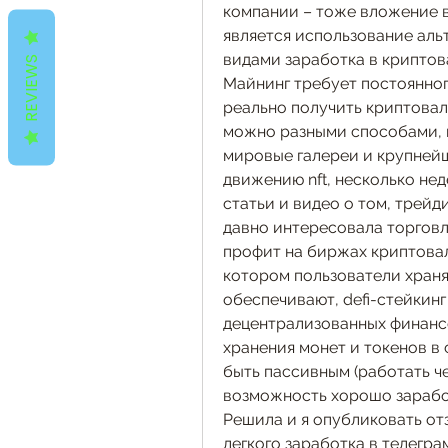
компании – тоже вложение в
является использование аль
видами заработка в криптова
REVIEWS
Майнинг требует постоянног
реально получить криптовал
можно разными способами, и
мировые галереи и крупней
движению nft, несколько нед
статьи и видео о том, трейди
давно интересовала торговл
профит на биржах криптовалю
котором пользователи хранят
обеспечивают, defi-стейкинг
децентрализованных финансо
хранения монет и токенов в
быть пассивным (работать че
возможность хорошо заработ
Решила и я опубликовать отз
легкого заработка в телеграм