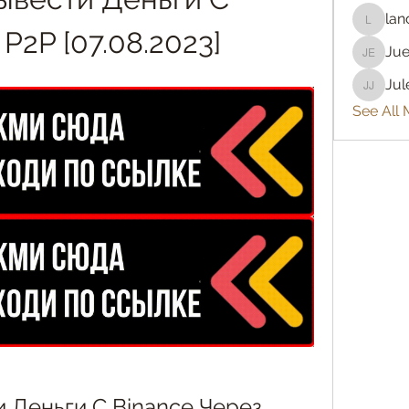
lan
lanceta
P2P [07.08.2023]
Juegos 
Jul
Julee Je
See All 
Деньги С Binance Через 