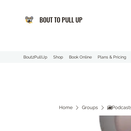
BOUT TO PULL UP
️Bout2PullUp
Shop
Book Online
Plans & Pricing
Home
Groups
🎦Podcasts