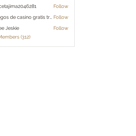
cetajima2046281
Follow
jima2046281
Juegos de casino gratis tragamonedas en español, casino 0 85 essence
Follow
de casino gratis tragamonedas en español, casino 0 85 essence
ee Jeskie
Follow
skie
Members (312)