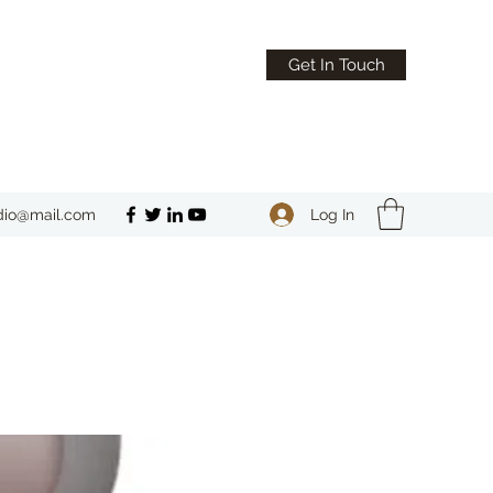
Get In Touch
Log In
dio@mail.com