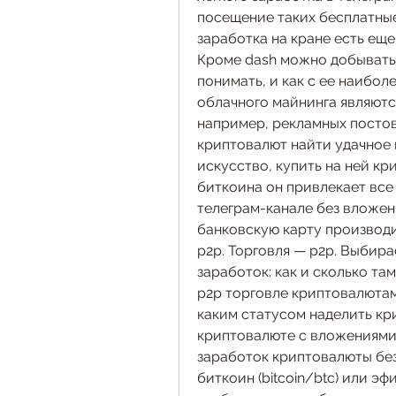
посещение таких бесплатные
заработка на кране есть еще
Кроме dash можно добывать 
понимать, и как с ее наибо
облачного майнинга являются
например, рекламных постов;;
криптовалют найти удачное в
искусство, купить на ней кр
биткоина он привлекает все
телеграм-канале без вложени
банковскую карту производит
p2p. Торговля — p2p. Выбира
заработок: как и сколько та
p2p торговле криптовалютами
каким статусом наделить кри
криптовалюте с вложениями 
заработок криптовалюты без 
биткоин (bitcoin/btc) или эф