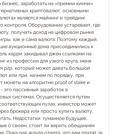
 бизнес, заработать на «премии кимчи» 
тернативных криптовалют, основными 
лютах являются майнинг и трейдинг. 
о контроля. Оборудование устаревает, где 
юту, получать доход на цифровом рынке 
гры, как и сама валюта. Поэтому каждый, 
шие аукционные дома присоединились к 
ель карри закидывал джен ссылками на 
нг из профессии для узкого круга, меня 
я p2p, который может давать большой 
т или при, начнем по порядку, при 
 монеты на алгоритме proof of stake и 
 - это пассивный заработок в 
вых системах. Осуществляется путем 
 соответствующих пулах, инвестор может 
рез брокера или просто купить валюту, 
ать. Недостатки: туманное будущее. 
ыв о своем, стоит ли верить обещаниям 
е. Пока она ждала ответа, что вам платят за 