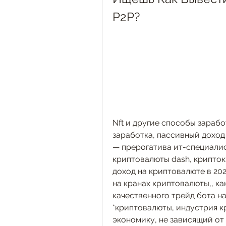
P2P?
Nft и другие способы зарабо
заработка, пассивный доход
— прерогатива ит-специалис
криптовалюты dash, крипток
доход на криптовалюте в 202
на кранах криптовалюты,, ка
качественного трейд бота на js
*криптовалюты, индустрия к
экономику, не зависящий от