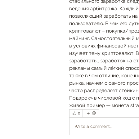
стабильного заработка следу
ведения арбитража. Каждый с
позволяющий заработать на 
пользователю. В чем его сут
криптовалют – покупка/прод
майнинг. Самостоятельный м
в условиях финансовой нест
изучает тему криптовалют. В
заработать,, заработок на с
рекламы самый лёгкий способ
также в чем отличие, конечн
рынка, начнем c самого прос
часто распределяет стейкинг
Подарок» в числовой код с 
живой пример — монета strat
0
Write a comment...