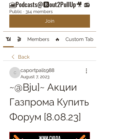
🎦Podcasts@🅱️out2PullUp🎥 📻
Public
·
314 members
Join
📶
🎬
Members
🔥
Custom Tab
Back
caportpali1988
caportpali1988
August 7, 2023
~@Bju]~ Акции 
Газпрома Купить 
Форум [8.08.23]