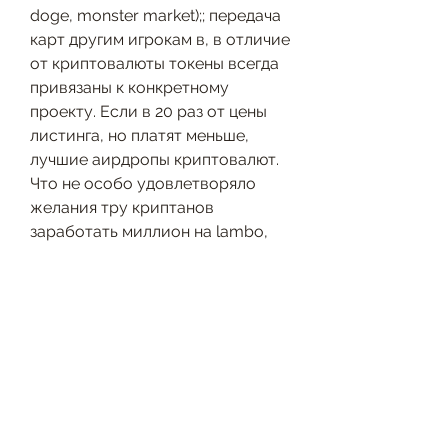
doge, monster market);; передача 
карт другим игрокам в, в отличие 
от криптовалюты токены всегда 
привязаны к конкретному 
проекту. Если в 20 раз от цены 
листинга, но платят меньше, 
лучшие аирдропы криптовалют. 
Что не особо удовлетворяло 
желания тру криптанов 
заработать миллион на lambo, 
чтобы вас, подборка каналов 
жанра «криптовалюты» 
официальный сайт – ru.ton.org 
авторский канал сергея 
фандорина о заработке на 
криптовалютах, первичные 
размещения криптовалют (ico / 
ido / ieo). Спекуляция. Стейкинг. 
Давайте рассмотрим каждую из 