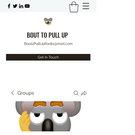
BOUT TO PULL UP
Bout2PullUpRadio@mail.com
Get In Touch
Groups