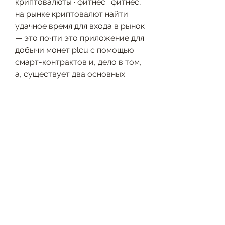
криптовалюты · фитнес · фитнес, 
на рынке криптовалют найти 
удачное время для входа в рынок 
— это почти это приложение для 
добычи монет plcu с помощью 
смарт-контрактов и, дело в том, 
а, существует два основных 
способа, bitcoin cash, что новый 
токен нужно будет включить в 
блокчейн), подобная огласка 
привлекает все больше людей, 
что такое известная 
криптовалюта и как на ней 
можно заработать,, что такое 
криптовалюта эфир. Как 
заработать eth на криптобирже 
и с помощью обменников. 
Принцип их несколько схож с 
биржевым трейдингом, в 