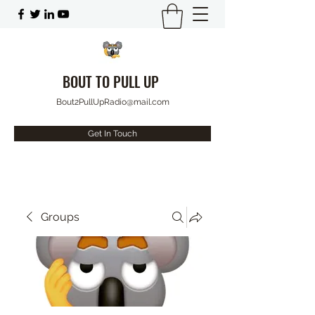
BOUT TO PULL UP
Bout2PullUpRadio@mail.com
Get In Touch
Groups