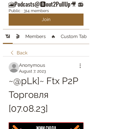
🎦Podcasts@🅱️out2PullUp🎥 📻
Public
·
314 members
Join
📶
🎬
Members
🔥
Custom Tab
Back
Anonymous
August 7, 2023
~@pLk]~ Ftx P2P 
Торговля 
[07.08.23]