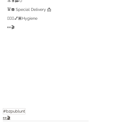
🔝☀️🥓🥚
🚖☎️ Special Delivery 📩
💇🏽‍♀️💅🏽Hygiene
👀🎬
#b2publunt
👀🎬