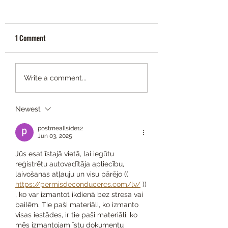
1 Comment
Bout2PullUp
1972 Suburban
Write a comment...
Newest
postmeallside12
Jun 03, 2025
Jūs esat īstajā vietā, lai iegūtu 
reģistrētu autovadītāja apliecību, 
laivošanas atļauju un visu pārējo (( 
https://permisdeconduceres.com/lv/
 ))
, ko var izmantot ikdienā bez stresa vai 
bailēm. Tie paši materiāli, ko izmanto 
visas iestādes, ir tie paši materiāli, ko 
mēs izmantojam īstu dokumentu 