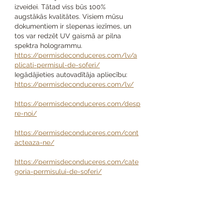
izveidei. Tātad viss būs 100% 
augstākās kvalitātes. Visiem mūsu 
dokumentiem ir slepenas iezīmes, un 
tos var redzēt UV gaismā ar pilna 
spektra hologrammu. 
https://permisdeconduceres.com/lv/a
plicati-permisul-de-soferi/
Iegādājieties autovadītāja apliecību: 
https://permisdeconduceres.com/lv/
https://permisdeconduceres.com/desp
re-noi/
https://permisdeconduceres.com/cont
acteaza-ne/
https://permisdeconduceres.com/cate
goria-permisului-de-soferi/
https://permisdeconduceres.com/mart
urii/